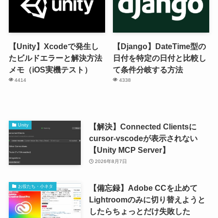
【Unity】Xcodeで発生し
【Django】DateTime型の
たビルドエラーと解決方法
日付を特定の日付と比較し
メモ（iOS実機テスト）
て条件分岐する方法
4414
4338
【解決】Connected Clientsに
Unity
cursor-vscodeが表示されない
【Unity MCP Server】
2026年8月7日
【備忘録】Adobe CCを止めて
お役たち・小ネタ
Lightroomのみに切り替えようと
したらちょっとだけ失敗した