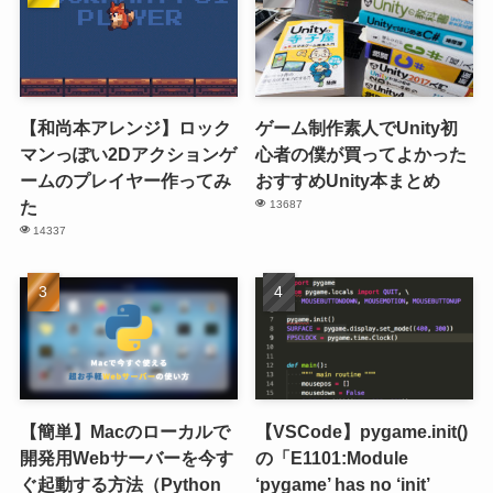
【和尚本アレンジ】ロック
ゲーム制作素人でUnity初
マンっぽい2Dアクションゲ
心者の僕が買ってよかった
ームのプレイヤー作ってみ
おすすめUnity本まとめ
た
13687
14337
【簡単】Macのローカルで
【VSCode】pygame.init()
開発用Webサーバーを今す
の「E1101:Module
ぐ起動する方法（Python
‘pygame’ has no ‘init’