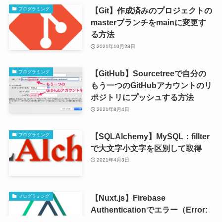
【Git】作成済みのプロジェクトの
プログラミング
masterブランチをmainに変更す
る方法
2021年10月28日
【GitHub】Sourcetreeで自分の
プログラミング
もう一つのGitHubアカウントのリ
ポジトリにプッシュする方法
2021年8月4日
【SQLAlchemy】MySQL：fillter
プログラミング
で大文字小文字を区別して取得
2021年4月3日
【Nuxt.js】Firebase
プログラミング
Authenticationでエラー（Error:
[vuex] Do not mutate vuex store