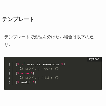
テンプレート
テンプレートで処理を分けたい場合は以下の通
り。
{
%
if
 user
.
is_anonymous 
%
}
{
# ログインしてない！ #}
{
%
else
%
}
{
# ログインしてるよ！ #}
{
%
 endif 
%
}