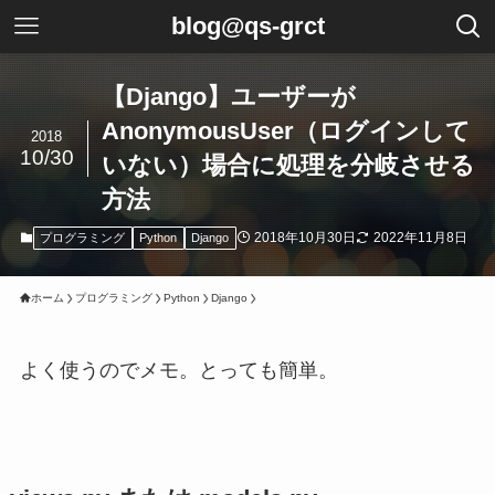
blog@qs-grct
【Django】ユーザーが
AnonymousUser（ログインして
2018
10/30
いない）場合に処理を分岐させる
方法
2018年10月30日
2022年11月8日
プログラミング
Python
Django
ホーム
プログラミング
Python
Django
よく使うのでメモ。とっても簡単。