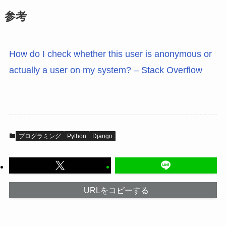
参考
How do I check whether this user is anonymous or
actually a user on my system? – Stack Overflow
プログラミング
Python
Django
URLをコピーする