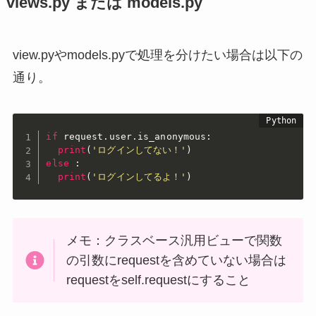
views.py または models.py
view.pyやmodels.pyで処理を分けたい場合は以下の
通り。
if
 request
.
user
.
is_anonymous
:
print
(
'ログインしてない！'
)
else
:
print
(
'ログインしてるよ！'
)
メモ：クラスベース汎用ビューで関数
の引数にrequestを含めていない場合は
requestをself.requestにすること